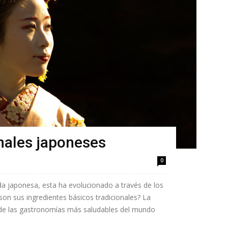
nales japoneses
0
a japonesa, esta ha evolucionado a través de los
 son sus ingredientes básicos tradicionales? La
de las gastronomías más saludables del mundo