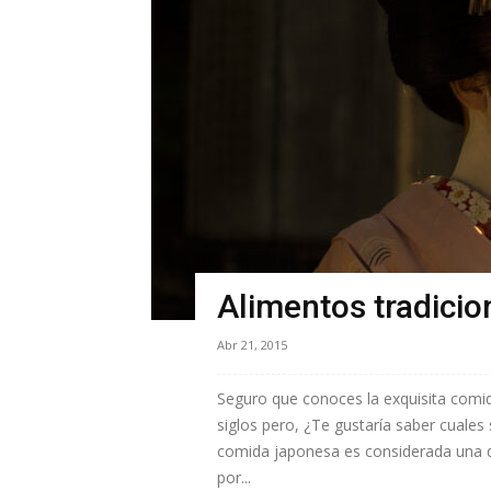
Alimentos tradicio
Abr 21, 2015
Seguro que conoces la exquisita comid
siglos pero, ¿Te gustaría saber cuales
comida japonesa es considerada una 
por...