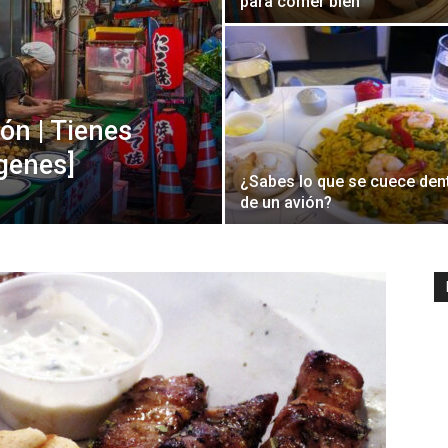
para comer bien
ón | Tienes
genes]
¿Sabes lo que se cuece den
de un avión?