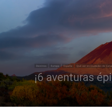
Destinos
Europa
España
Qué ver en Ciudades de Cana
¡6 aventuras épi