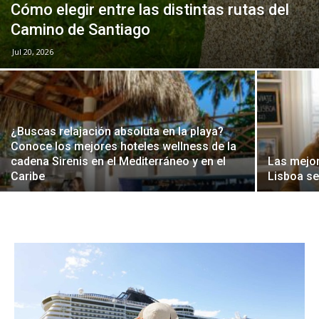
Cómo elegir entre las distintas rutas del
Camino de Santiago
Jul 20, 2026
¿Buscas relajación absoluta en la playa?
Conoce los mejores hoteles wellness de la
cadena Sirenis en el Mediterráneo y en el
Las mejor
Caribe
Lisboa se