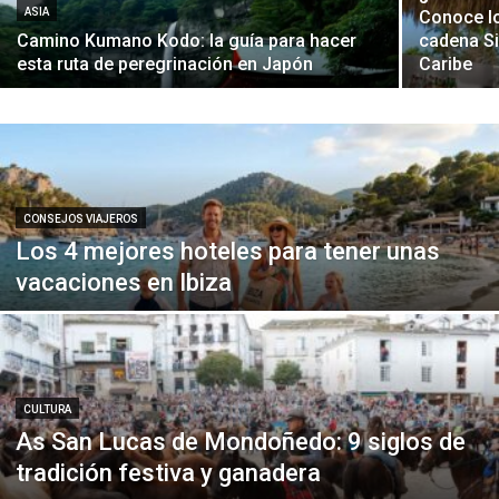
ASIA
Conoce lo
Camino Kumano Kodo: la guía para hacer
cadena Si
esta ruta de peregrinación en Japón
Caribe
CONSEJOS VIAJEROS
Los 4 mejores hoteles para tener unas
vacaciones en Ibiza
CULTURA
As San Lucas de Mondoñedo: 9 siglos de
tradición festiva y ganadera