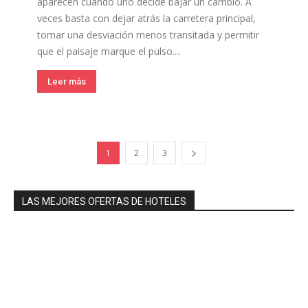
aparecen cuando uno decide bajar un cambio. A
veces basta con dejar atrás la carretera principal,
tomar una desviación menos transitada y permitir
que el paisaje marque el pulso....
Leer más
1
2
3
LAS MEJORES OFERTAS DE HOTELES