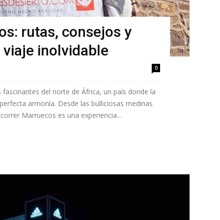
s: rutas, consejos y
viaje inolvidable
0
fascinantes del norte de África, un país donde la
 perfecta armonía. Desde las bulliciosas medinas
correr Marruecos es una experiencia...