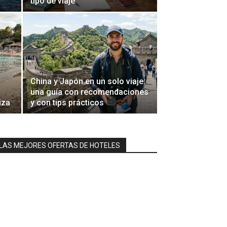
tipo de viaje
China y Japón en un solo viaje:
una guía con recomendaciones
iza
y con tips prácticos
LAS MEJORES OFERTAS DE HOTELES