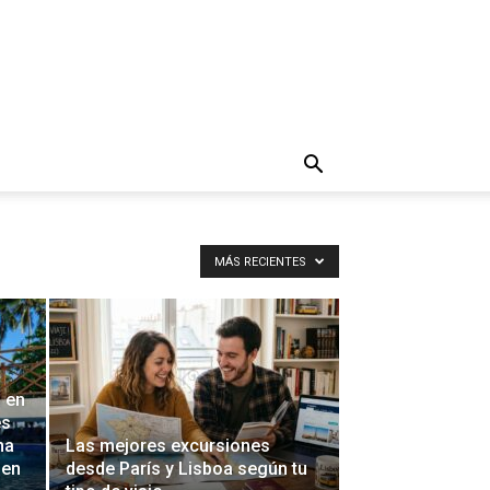
MÁS RECIENTES
 en
es
na
Las mejores excursiones
 en
desde París y Lisboa según tu