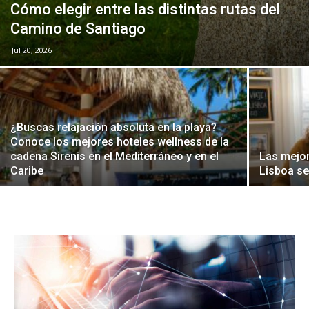
Cómo elegir entre las distintas rutas del
Camino de Santiago
Jul 20, 2026
¿Buscas relajación absoluta en la playa?
Conoce los mejores hoteles wellness de la
cadena Sirenis en el Mediterráneo y en el
Las mejor
Caribe
Lisboa se