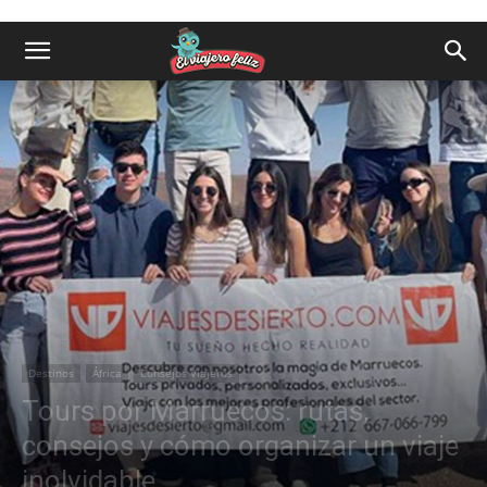
Destinos
África
Consejos Viajeros
Tours por Marruecos: rutas,
consejos y cómo organizar un viaje
inolvidable