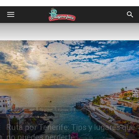
Consejos Viajeros
Destinos
Europa
España
Qué ver en Ciudades de Canarias
Ruta por Tenerife: Tips y lugares que
no puedes perderte