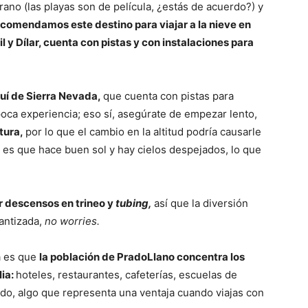
rano (las playas son de película, ¿estás de acuerdo?) y
recomendamos este destino para viajar a la nieve en
l y Dílar, cuenta con pistas y con instalaciones para
quí de Sierra Nevada,
que cuenta con pistas para
ca experiencia; eso sí, asegúrate de empezar lento,
ltura,
por lo que el cambio en la altitud podría causarle
aja es que hace buen sol y hay cielos despejados, lo que
r descensos en trineo y
tubing,
así que la diversión
rantizada,
no worries.
a es que
la población de PradoLlano concentra los
lia:
hoteles, restaurantes, cafeterías, escuelas de
do, algo que representa una ventaja cuando viajas con