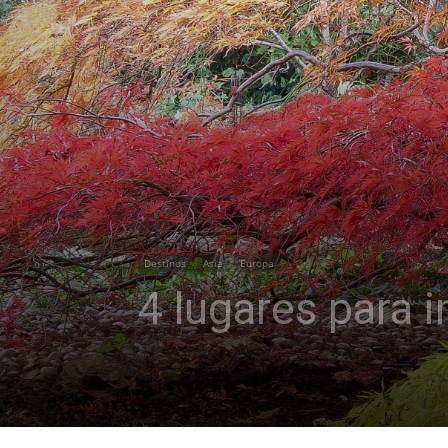
Destinos
Asia
Europa
4 lugares para i