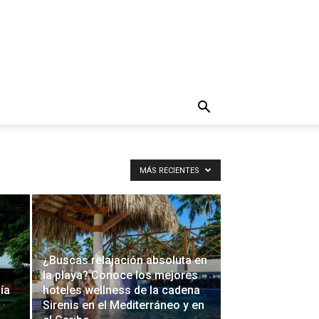
MÁS RECIENTES
¿Buscas relajación absoluta en
la playa? Conoce los mejores
ía
hoteles wellness de la cadena
Sirenis en el Mediterráneo y en