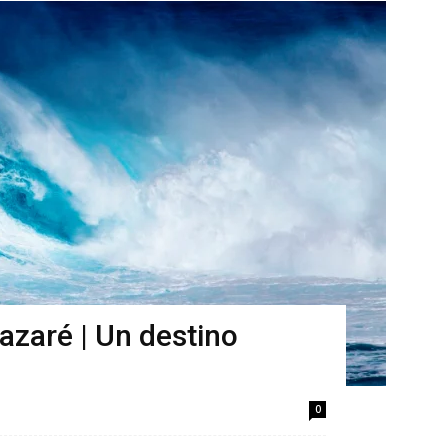
azaré | Un destino
0