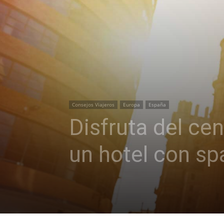
Consejos Viajeros
Europa
España
Disfruta del ce
un hotel con sp