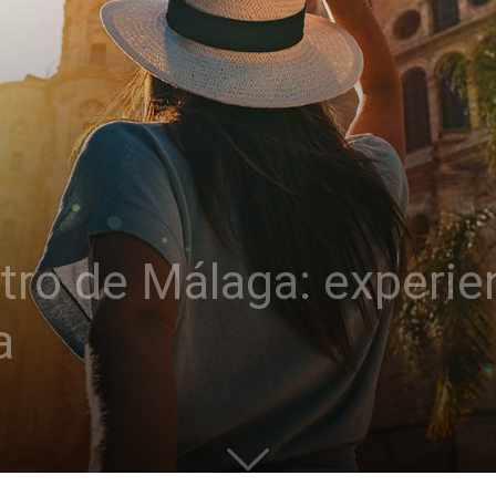
ntro de Málaga: experien
a