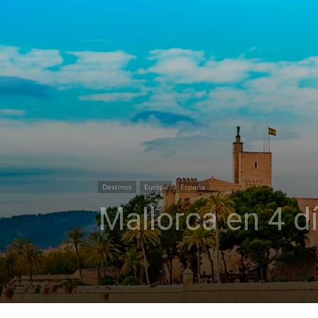
Destinos
Europa
España
Mallorca en 4 d