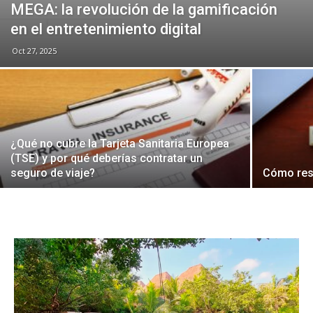
MEGA: la revolución de la gamificación
en el entretenimiento digital
Oct 27, 2025
¿Qué no cubre la Tarjeta Sanitaria Europea
(TSE) y por qué deberías contratar un
seguro de viaje?
Cómo rese