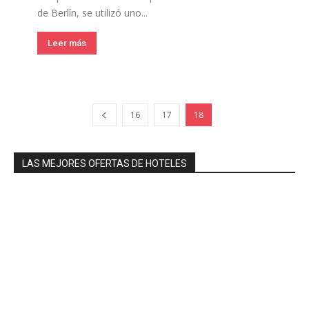
de Berlín, se utilizó uno...
Leer más
16
17
18
LAS MEJORES OFERTAS DE HOTELES