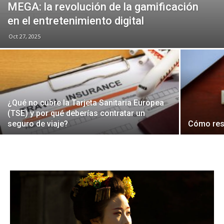
MEGA: la revolución de la gamificación
en el entretenimiento digital
Oct 27, 2025
¿Qué no cubre la Tarjeta Sanitaria Europea
(TSE) y por qué deberías contratar un
seguro de viaje?
Cómo rese