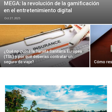
MEGA: la revolución de la gamificación
en el entretenimiento digital
Oct 27, 2025
¿Qué no cubre la Tarjeta Sanitaria Europea
(TSE) y por qué deberías contratar un
seguro de viaje?
Cómo rese