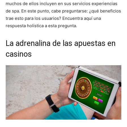
muchos de ellos incluyen en sus servicios experiencias
de spa. En este punto, cabe preguntarse: ¿qué beneficios
trae esto para los usuarios? Encuentra aquí una
respuesta holística a esta pregunta.
La adrenalina de las apuestas en
casinos