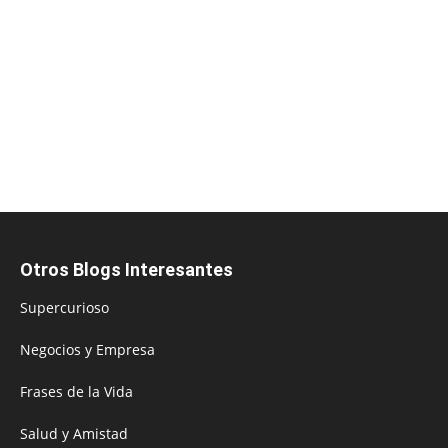
Otros Blogs Interesantes
Supercurioso
Negocios y Empresa
Frases de la Vida
Salud y Amistad