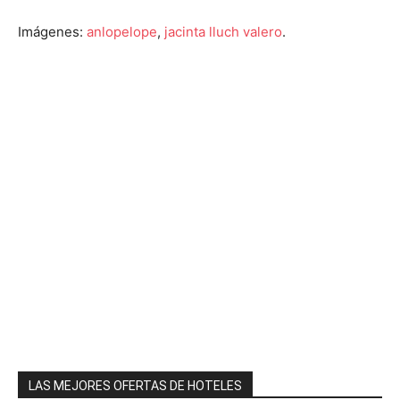
Imágenes:
anlopelope
,
jacinta lluch valero
.
LAS MEJORES OFERTAS DE HOTELES