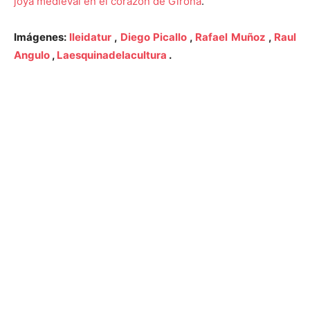
joya medieval en el corazón de Girona
.
Imágenes:
lleidatur
,
Diego Picallo
,
Rafael Muñoz
,
Raul
Angulo
,
Laesquinadelacultura
.