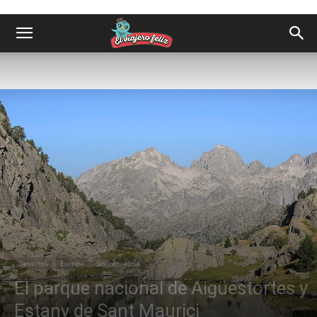
Destinos
Europa
Sin categoría
El parque nacional de Aigüestortes y
Estany de Sant Maurici