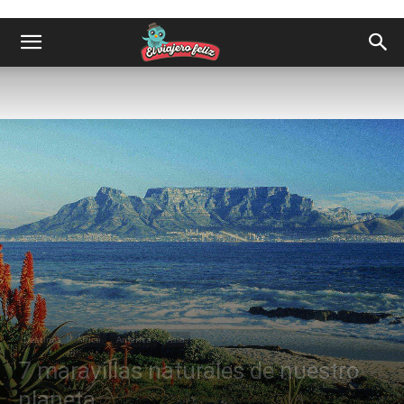
Destinos
África
América
Asia
7 maravillas naturales de nuestro
planeta