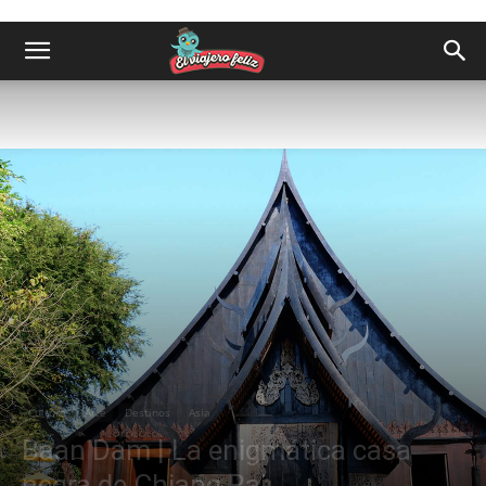
Cultura
Arte
Destinos
Asia
Baan Dam | La enigmática casa
negra de Chiang Rai