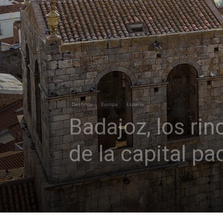
Destinos
Europa
España
Badajoz, los ri
de la capital p