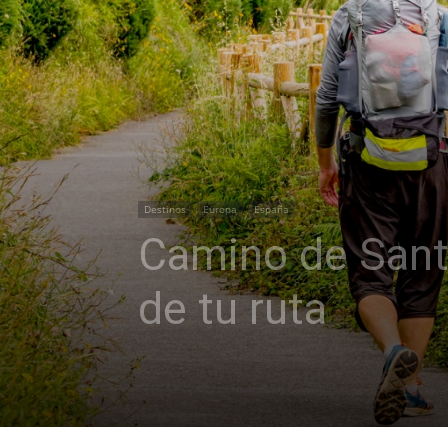
Destinos
Europa
España
Camino de Santi
de tu ruta