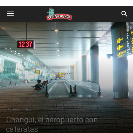
Destinos
Asia
Changui, el aeropuerto con
cataratas