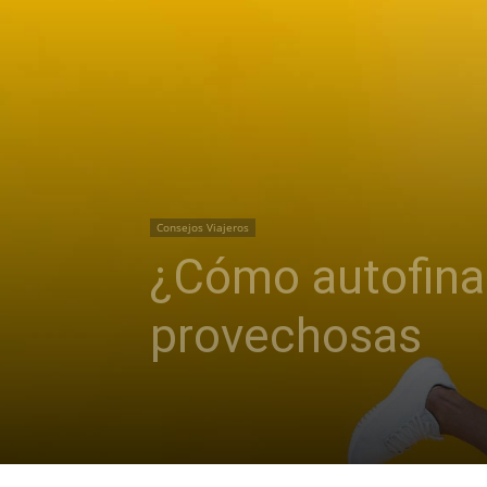
Consejos Viajeros
¿Cómo autofinan
provechosas