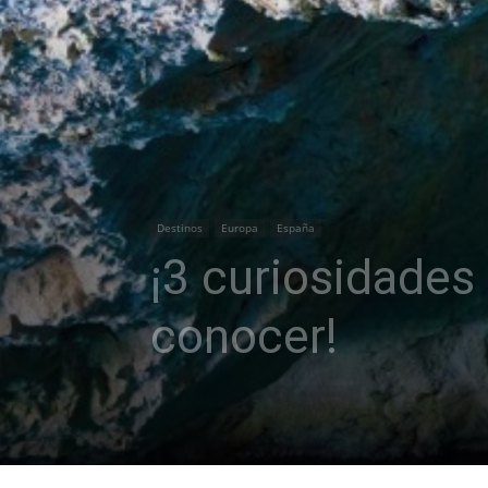
Destinos
Europa
España
¡3 curiosidades
conocer!