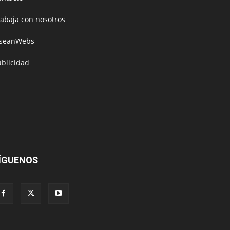
rabaja con nosotros
oseanWebs
ublicidad
ÍGUENOS