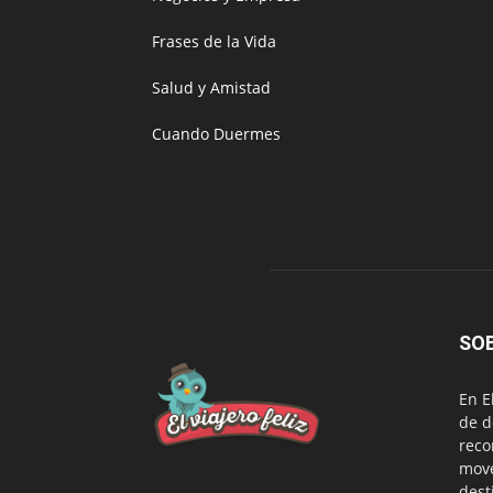
Frases de la Vida
Salud y Amistad
Cuando Duermes
SO
En E
de d
reco
move
dest