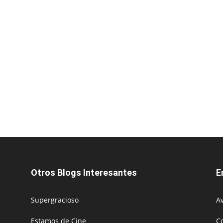
Otros Blogs Interesantes
E
Supergracioso
Av
Estamos de Cine
C