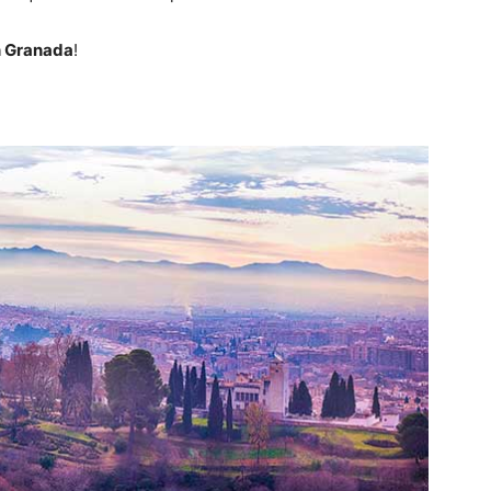
n Granada
!