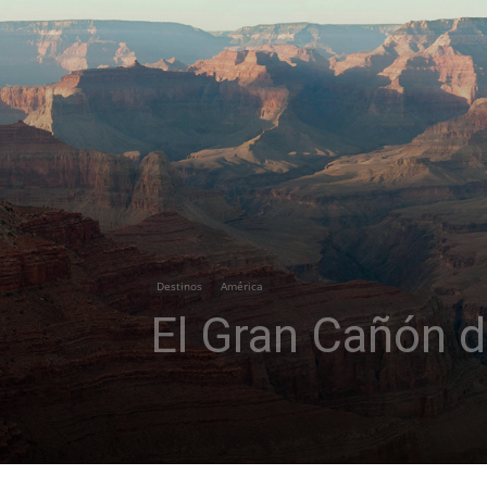
Destinos
América
El Gran Cañón d