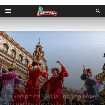
Destinos
Europa
España
Un verano en Sevilla: ¡no te pierdas
sus mejores festivales!