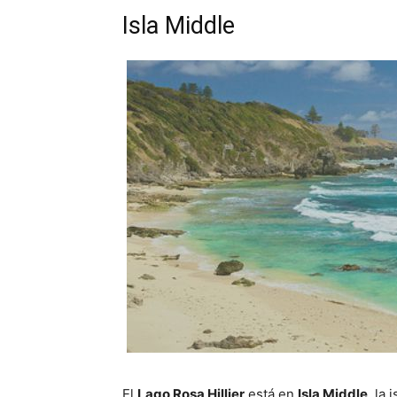
Isla Middle
El
Lago Rosa Hillier
está en
Isla Middle
, la