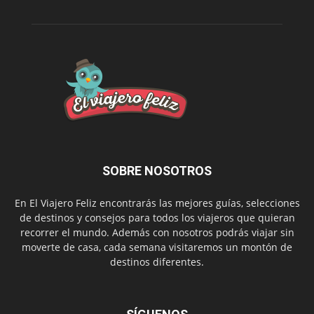
SOBRE NOSOTROS
En El Viajero Feliz encontrarás las mejores guías, selecciones
de destinos y consejos para todos los viajeros que quieran
recorrer el mundo. Además con nosotros podrás viajar sin
moverte de casa, cada semana visitaremos un montón de
destinos diferentes.