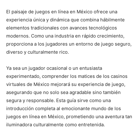
El paisaje de juegos en línea en México ofrece una
experiencia única y dinámica que combina hábilmente
elementos tradicionales con avances tecnológicos
modernos. Como una industria en rápido crecimiento,
proporciona a los jugadores un entorno de juego seguro,
diverso y culturalmente rico.
Ya sea un jugador ocasional o un entusiasta
experimentado, comprender los matices de los casinos
virtuales de México mejorará su experiencia de juego,
asegurando que no solo sea agradable sino también
segura y responsable. Esta guía sirve como una
introducción completa al emocionante mundo de los
juegos en línea en México, prometiendo una aventura tan
iluminadora culturalmente como entretenida.