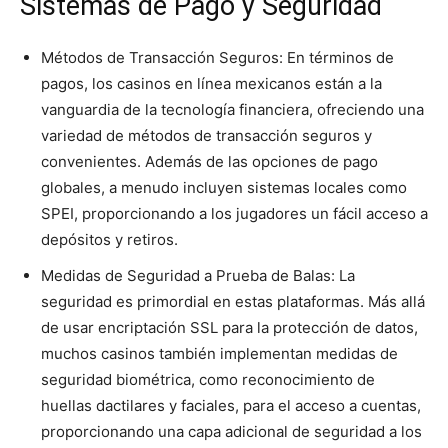
Sistemas de Pago y Seguridad
Métodos de Transacción Seguros: En términos de
pagos, los casinos en línea mexicanos están a la
vanguardia de la tecnología financiera, ofreciendo una
variedad de métodos de transacción seguros y
convenientes. Además de las opciones de pago
globales, a menudo incluyen sistemas locales como
SPEI, proporcionando a los jugadores un fácil acceso a
depósitos y retiros.
Medidas de Seguridad a Prueba de Balas: La
seguridad es primordial en estas plataformas. Más allá
de usar encriptación SSL para la protección de datos,
muchos casinos también implementan medidas de
seguridad biométrica, como reconocimiento de
huellas dactilares y faciales, para el acceso a cuentas,
proporcionando una capa adicional de seguridad a los