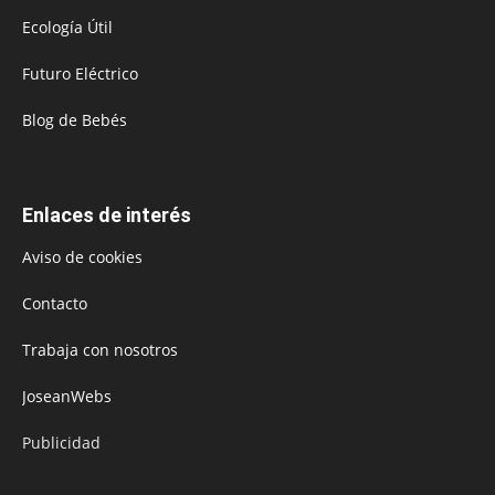
Ecología Útil
Futuro Eléctrico
Blog de Bebés
Enlaces de interés
Aviso de cookies
Contacto
Trabaja con nosotros
JoseanWebs
Publicidad