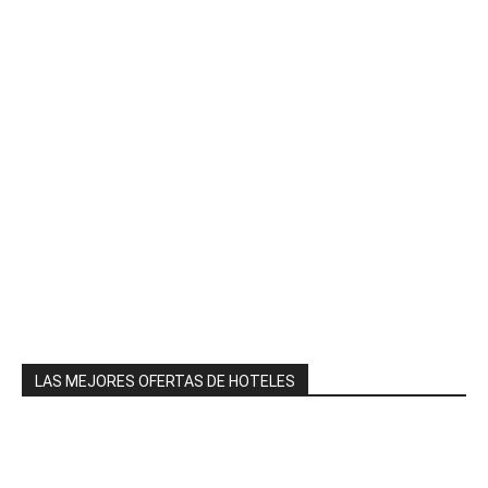
LAS MEJORES OFERTAS DE HOTELES