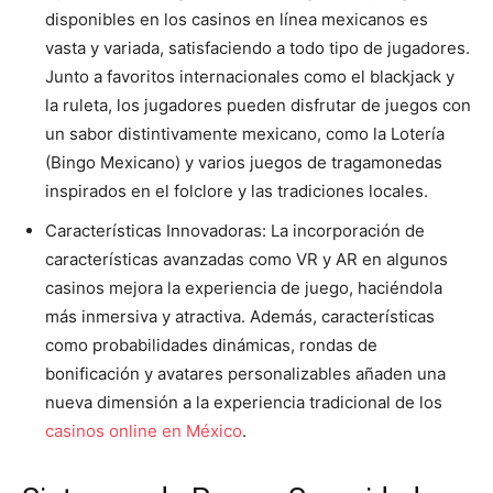
disponibles en los casinos en línea mexicanos es
vasta y variada, satisfaciendo a todo tipo de jugadores.
Junto a favoritos internacionales como el blackjack y
la ruleta, los jugadores pueden disfrutar de juegos con
un sabor distintivamente mexicano, como la Lotería
(Bingo Mexicano) y varios juegos de tragamonedas
inspirados en el folclore y las tradiciones locales.
Características Innovadoras: La incorporación de
características avanzadas como VR y AR en algunos
casinos mejora la experiencia de juego, haciéndola
más inmersiva y atractiva. Además, características
como probabilidades dinámicas, rondas de
bonificación y avatares personalizables añaden una
nueva dimensión a la experiencia tradicional de los
casinos online en México
.