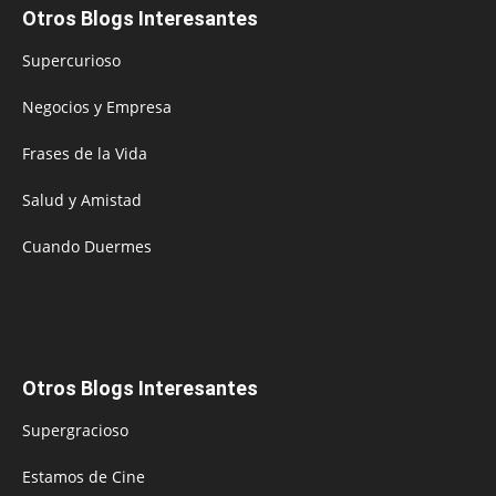
Otros Blogs Interesantes
Supercurioso
Negocios y Empresa
Frases de la Vida
Salud y Amistad
Cuando Duermes
Otros Blogs Interesantes
Supergracioso
Estamos de Cine