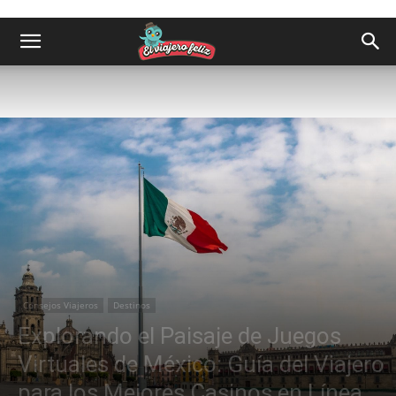
Consejos Viajeros
Destinos
Explorando el Paisaje de Juegos
Virtuales de México: Guía del Viajero
para los Mejores Casinos en Línea