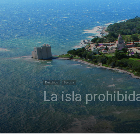
Destinos
Europa
La isla prohibid