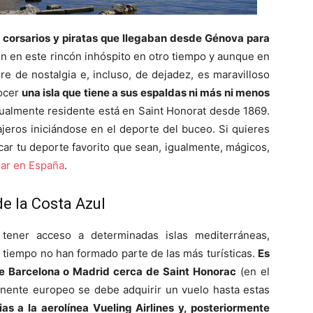
de corsarios y piratas que llegaban desde Génova para
n en este rincón inhóspito en otro tiempo y aunque en
ire de nostalgia e, incluso, de dejadez, es maravilloso
ocer
una isla que tiene a sus espaldas ni más ni menos
ualmente residente está en Saint Honorat desde 1869.
iajeros iniciándose en el deporte del buceo. Si quieres
ar tu deporte favorito que sean, igualmente, mágicos,
ear en España
.
de la Costa Azul
ener acceso a determinadas islas mediterráneas,
tiempo no han formado parte de las más turísticas.
Es
sde Barcelona o Madrid cerca de Saint Honorac
(en el
inente europeo se debe adquirir un vuelo hasta estas
as a la aerolínea Vueling Airlines y, posteriormente