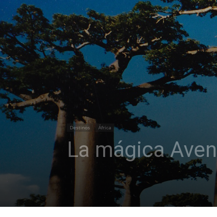
Destinos
África
La mágica Aven