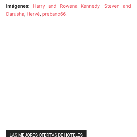
Imágenes:
Harry and Rowena Kennedy
,
Steven and
Darusha
,
Hervé
,
prebano66
.
LAS MEJORES OFERTAS DE HOTELES