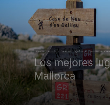
Europa
España
Destinos
Qué ver en Ciudades de Cana
Los mejores lu
Mallorca