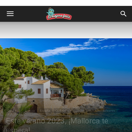
Destinos
Europa
España
Qué ver en Ciudades de las Islas Baleares
Este verano 2023, ¡Mallorca te
espera!