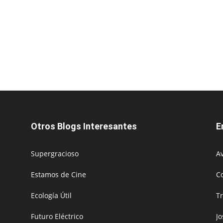
Otros Blogs Interesantes
E
Supergracioso
Av
Estamos de Cine
C
Ecología Útil
T
Futuro Eléctrico
J