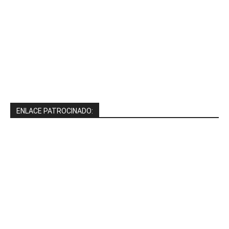
ENLACE PATROCINADO: