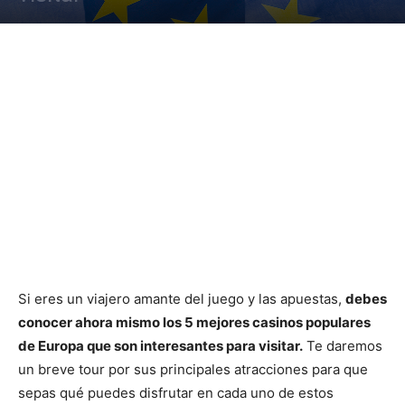
Si eres un viajero amante del juego y las apuestas,
debes
conocer ahora mismo los 5 mejores casinos populares
de Europa que son interesantes para visitar.
Te daremos
un breve tour por sus principales atracciones para que
sepas qué puedes disfrutar en cada uno de estos