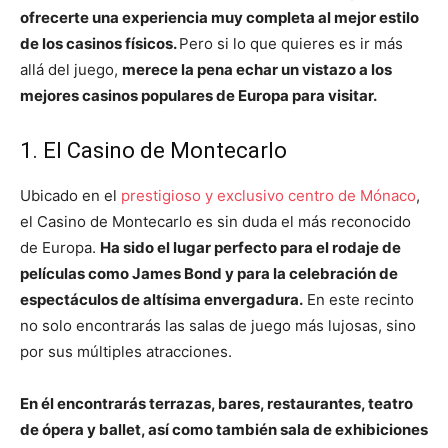
ofrecerte una experiencia muy completa al mejor estilo
de los casinos físicos.
Pero si lo que quieres es ir más
allá del juego,
merece la pena echar un vistazo a los
mejores casinos populares de Europa para visitar.
1. El Casino de Montecarlo
Ubicado en el
prestigioso y exclusivo centro de Mónaco
,
el Casino de Montecarlo es sin duda el más reconocido
de Europa.
Ha sido el lugar perfecto para el rodaje de
películas como James Bond y para la celebración de
espectáculos de altísima envergadura.
En este recinto
no solo encontrarás las salas de juego más lujosas, sino
por sus múltiples atracciones.
En él encontrarás terrazas, bares, restaurantes, teatro
de ópera y ballet, así como también sala de exhibiciones