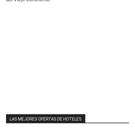
LAS MEJORES OFERTAS DE HOTELES