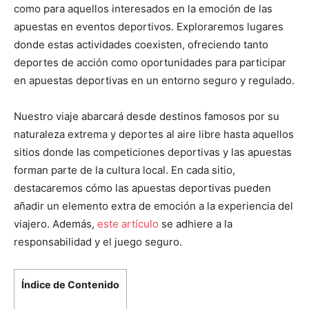
como para aquellos interesados en la emoción de las
apuestas en eventos deportivos. Exploraremos lugares
donde estas actividades coexisten, ofreciendo tanto
deportes de acción como oportunidades para participar
en apuestas deportivas en un entorno seguro y regulado.
Nuestro viaje abarcará desde destinos famosos por su
naturaleza extrema y deportes al aire libre hasta aquellos
sitios donde las competiciones deportivas y las apuestas
forman parte de la cultura local. En cada sitio,
destacaremos cómo las apuestas deportivas pueden
añadir un elemento extra de emoción a la experiencia del
viajero. Además,
este artículo
se adhiere a la
responsabilidad y el juego seguro.
Índice de Contenido