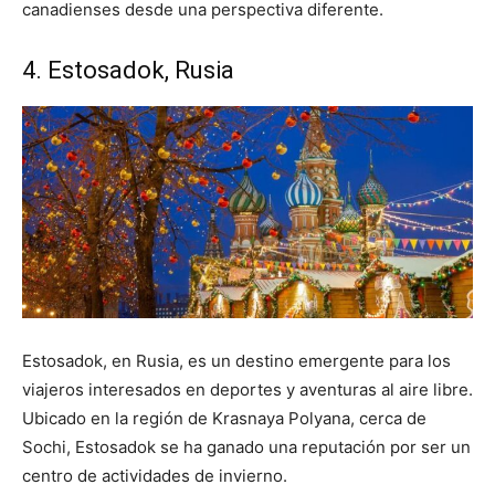
canadienses desde una perspectiva diferente.
4. Estosadok, Rusia
Estosadok, en Rusia, es un destino emergente para los
viajeros interesados en deportes y aventuras al aire libre.
Ubicado en la región de Krasnaya Polyana, cerca de
Sochi, Estosadok se ha ganado una reputación por ser un
centro de actividades de invierno.