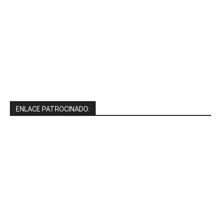
ENLACE PATROCINADO: