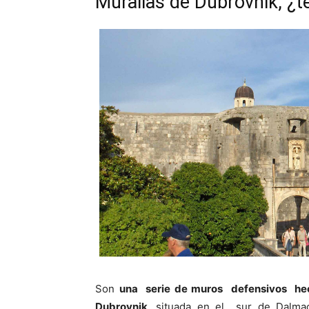
Murallas de Dubrovnik, ¿t
Son
una serie de muros defensivos hech
Dubrovnik
, situada en el sur de Dalmac