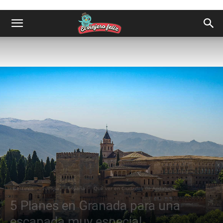
Destinos
Europa
España
Qué ver en Ciudades de Andalucía
5 Planes en Granada para una
escapada muy especial