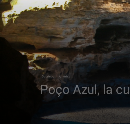
Destinos
América
Poço Azul, la cu