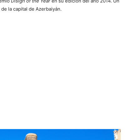
remio
Disign of the Year
en su edición del año 2014. Un
s de la capital de Azerbaiyán.