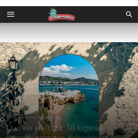
Destinos
Europa
España
Qué ver en Ibiza: 10 lugares
paradisíacos que deberías visitar