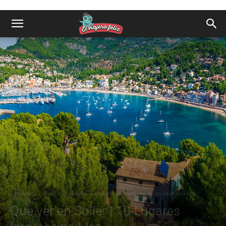
Destinos
Europa
España
Qué ver en Ciudades de las Islas Baleares
Qué ver en Sóller | 10 Lugares