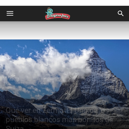
Destinos
Europa
Qué ver en Zermatt | Uno de los
pueblos blancos más bonitos de
Suiza