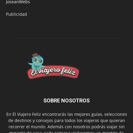
JoseanWebs
Publicidad
SOBRE NOSOTROS
En El Viajero Feliz encontrarás las mejores guías, selecciones
de destinos y consejos para todos los viajeros que quieran
recorrer el mundo. Además con nosotros podrás viajar sin
moverte de casa, cada semana visitaremos un montón de