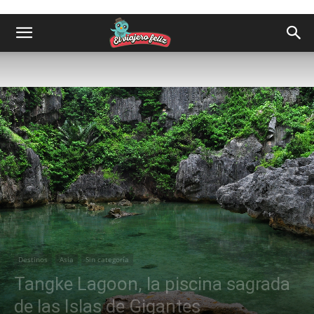
Destinos
Asia
Sin categoría
Tangke Lagoon, la piscina sagrada
de las Islas de Gigantes