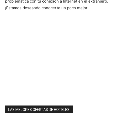
problemática con tu conexión a Internet en el extranjero.
¡Estamos deseando conocerte un poco mejor!
LAS MEJORES OFERTAS DE HOTELES