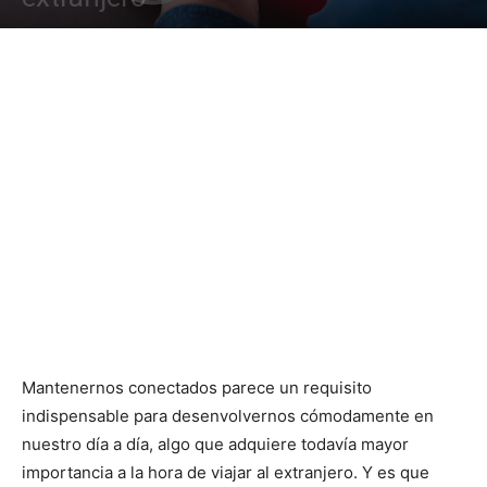
Mantenernos conectados parece un requisito
indispensable para desenvolvernos cómodamente en
nuestro día a día, algo que adquiere todavía mayor
importancia a la hora de viajar al extranjero. Y es que