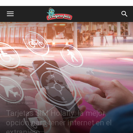
Consejos Viajeros
Tarjetas SIM Holafly: la mejor
opción para tener Internet en el
extranjero