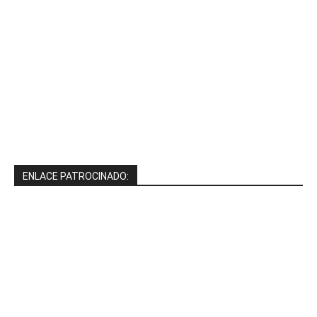
ENLACE PATROCINADO: