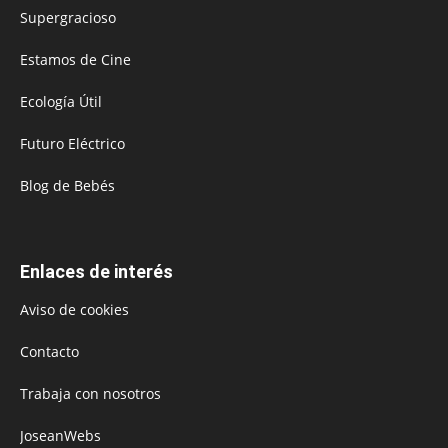
Supergracioso
Estamos de Cine
Ecología Útil
Futuro Eléctrico
Blog de Bebés
Enlaces de interés
Aviso de cookies
Contacto
Trabaja con nosotros
JoseanWebs